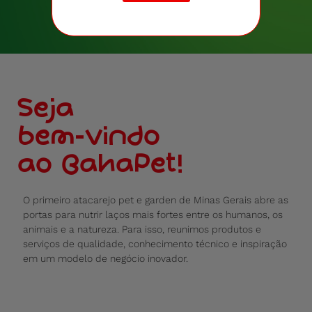
Seja
bem-vindo
ao BahaPet!
O primeiro atacarejo pet e garden de Minas Gerais abre as
portas para nutrir laços mais fortes entre os humanos, os
animais e a natureza. Para isso, reunimos produtos e
serviços de qualidade, conhecimento técnico e inspiração
em um modelo de negócio inovador.