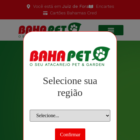
Você está em
Juiz de Fora
Encartes
Cartões Bahamas Cred
Institucional
Selecione sua
região
Confirmar