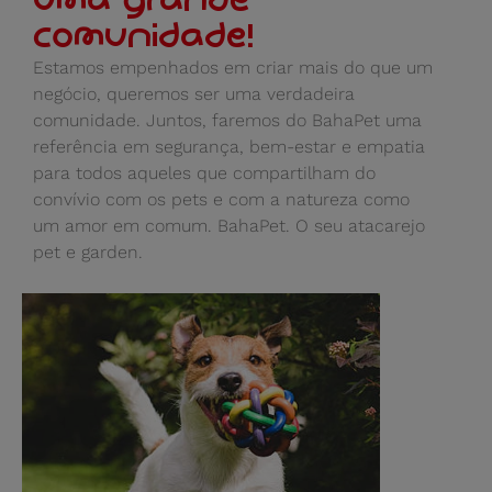
uma grande
comunidade!
Estamos empenhados em criar mais do que um
negócio, queremos ser uma verdadeira
comunidade. Juntos, faremos do BahaPet uma
referência em segurança, bem-estar e empatia
para todos aqueles que compartilham do
convívio com os pets e com a natureza como
um amor em comum. BahaPet. O seu atacarejo
pet e garden.