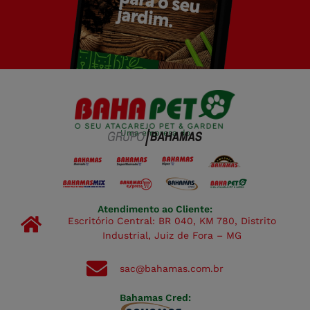
Uma empresa do
Atendimento ao Cliente:
Escritório Central: BR 040, KM 780, Distrito
Industrial, Juiz de Fora – MG
sac@bahamas.com.br
Bahamas Cred: