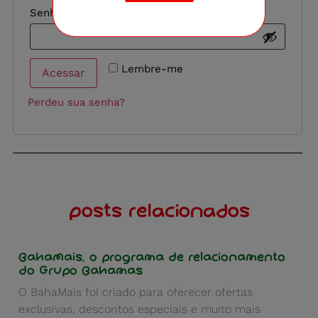
Senha
*
Lembre-me
Acessar
Perdeu sua senha?
posts relacionados
BahaMais, o programa de relacionamento
do Grupo Bahamas
O BahaMais foi criado para oferecer ofertas
exclusivas, descontos especiais e muito mais