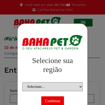
Você está em
Juiz de Fora
Encartes
Cartões Bahamas Cred
Minha conta
22 de março de 2024
Compartilhe este blogpost:
Selecione sua
região
Entrar
Nome de usuário ou e-mail
*
Confirmar