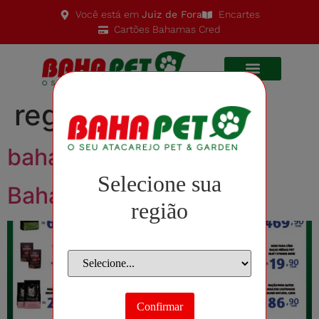
Você está em
Juiz de Fora
Encartes
Cartões Bahamas Cred
região:
Uberlândia
bahapet até 9/08
Selecione sua
Bahapet
região
Confirmar